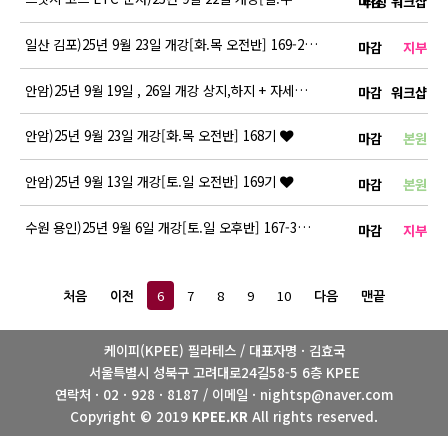
마감
티칭 워크샵
일산 김포)25년 9월 23일 개강[화.목 오전반] 169-2기
마감
지부
안암)25년 9월 19일 , 26일 개강 상지,하지 + 자세평가 RTT …
마감
워크샵
안암)25년 9월 23일 개강[화.목 오전반] 168기
마감
본원
안암)25년 9월 13일 개강[토.일 오전반] 169기
마감
본원
수원 용인)25년 9월 6일 개강[토.일 오후반] 167-3기
마감
지부
6
7
8
9
10
처음
이전
다음
맨끝
케이피(KPEE) 필라테스 / 대표자명 · 김효국
서울특별시 성북구 고려대로24길58-5 6층 KPEE
연락처 · 02 · 928 · 8187 / 이메일 · nightsp@naver.com
Copyright © 2019
KPEE.KR
All rights reserved.